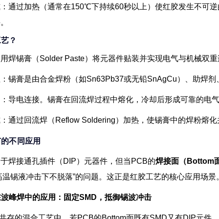
式
：通过加热（通常在150℃下持续60秒以上）使红胶发生不可
件。
工艺？
用焊锡膏（Solder Paste）将元器件贴装并实现电气与机械
性
：锡膏是由合金焊粉（如Sn63Pb37或无铅SnAgCu）、助
用
：
导电连接
。锡膏在回流焊过程中熔化，冷却后形成可靠的电
式
：通过
回流焊
（Reflow Soldering）加热，使锡膏中的
节的不同应用
于焊接通孔插件（DIP）元器件，但当PCB的
焊接面（Bottom
高温锡液冲击下不脱落”的问题。这正是红胶工艺的核心应用场景
艺在波峰焊中的应用：固定SMD，抵御锡波冲击
P共存的混合工艺中，若PCB的Bottom面既有SMD又有DIP元