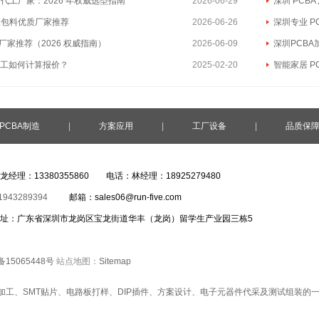
A 代工厂家：2026 年权威选型指南
2026-06-29
深圳 PCB
包工包料优质厂家推荐
2026-06-26
深圳专业 P
工厂家推荐（2026 权威指南）
2026-06-09
深圳PCBA加
加工如何计算报价？
2025-02-20
智能家居 P
PCBA制造
|
方案应用
|
工厂设备
|
品质保
龙经理：13380355860 电话：林经理：18925279480
1943289394
邮箱：sales06@run-five.com
址：广东省深圳市龙岗区宝龙街道华丰（龙岗）留学生产业园三栋5
备15065448号
站点地图：
Sitemap
A加工
、
SMT贴片
、
电路板打样
、
DIP插件
、方案设计、电子元器件代采及测试组装的