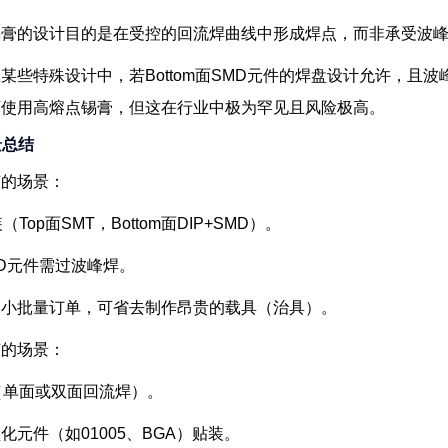
锡膏的设计目的是在受控的回流焊曲线中形成焊点，而非承受波
某些特殊设计中，若Bottom面SMD元件的焊盘设计允许，且
可使用高熔点锡膏，但这在行业中极为罕见且风险极高。
景总结
艺的场景
：
Top面SMT，Bottom面DIP+SMD）。
SMD元件需过波峰焊。
的小批量订单，可省去制作昂贵的载具（治具）。
艺的场景
：
（单面或双面回流焊）。
化元件（如01005、BGA）贴装。