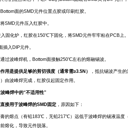
Bottom面的SMD元件位置点胶或印刷红胶。
将SMD元件压入红胶中。
进入固化炉，红胶在150℃下固化，将SMD元件牢牢粘在PCB上
p面插入DIP元件。
通过波峰焊机，Bottom面接触250℃左右的熔融锡波。
作用是提供足够的剪切强度（通常需≥3.5N）
，抵抗锡波产生的
锡）由波峰焊完成，红胶仅起固定作用。
在波峰焊中的“不适用性”
直接用于波峰焊的SMD固定
，原因如下：
膏的熔点（有铅183℃，无铅217℃）远低于波峰焊的锡液温度
提前熔化，导致元件脱落。