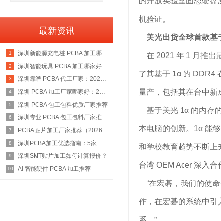
的开放实验室固态硬盘测试要
机验证。
最新资讯
美光出货全球首款基于1 
深圳新能源充电桩 PCBA 加工哪家好：2026 权威选型指南
1
在 2021 年 1 月推
深圳智能玩具 PCBA 加工哪家好：2026 权威选型指南
2
了其基于 1α 的 DD
深圳靠谱 PCBA 代工厂家：2026 年权威选型指南
3
量产，包括其在台中新成
深圳 PCBA 加工厂家哪家好：2026 权威选型指南
4
深圳 PCBA 包工包料优质厂家推荐
5
基于美光 1α 的内
深圳专业 PCBA 包工包料厂家推荐：2026 年权威选型指南
6
本电脑的创新。1α 
PCBA 贴片加工厂家推荐（2026 权威指南）
7
深圳PCBA加工优选指南：5家具备IATF 16949资质的源头工厂深度盘点
8
和学校教育趋势不断上
深圳SMT贴片加工如何计算报价？
9
台湾 OEM Acer 深入合
AI 智能硬件 PCBA 加工推荐
10
“在宏碁，我们的使命一
作，在宏碁的系统中引入
系。”