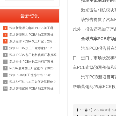
按应用范围划分的全
激光雷达相机模块
最新资讯
该报告提供了汽车PC
深圳新能源充电桩 PCBA 加工哪家好：2026 权威选型指南
1
此外，报告还添加了产品
深圳智能玩具 PCBA 加工哪家好：2026 权威选型指南
2
全球汽车PCB市
深圳靠谱 PCBA 代工厂家：2026 年权威选型指南
3
汽车PCB报告旨在为
深圳 PCBA 加工厂家哪家好：2026 权威选型指南
4
深圳 PCBA 包工包料优质厂家推荐
5
口，进口，市场状况和S
深圳专业 PCBA 包工包料厂家推荐：2026 年权威选型指南
6
车PCB市场预测价值和
PCBA 贴片加工厂家推荐（2026 权威指南）
7
深圳PCBA加工优选指南：5家具备IATF 16949资质的源头工厂深度盘点
8
汽车PCB新项目可行性
深圳SMT贴片加工如何计算报价？
9
帮助营销商/汽车PCB
深圳智能家居 PCBA 加工哪家好：2026 年权威选型指南
10
【上一篇：】
2021年全球P