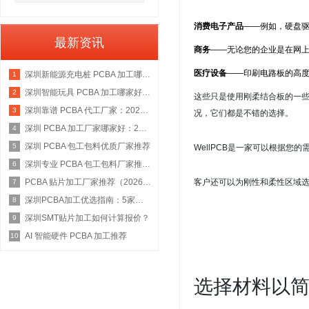
消费电子产品
——例如，硬盘
最新资讯
商务
——无论您的企业是在
网
医疗设备
——印刷电路板的高
深圳新能源充电桩 PCBA 加工哪家好：2026 权威选型指南
1
深圳智能玩具 PCBA 加工哪家好：2026 权威选型指南
2
这些只是使用刚柔结合板的一
深圳靠谱 PCBA 代工厂家：2026 年权威选型指南
3
况，它们都是不错的选择。
深圳 PCBA 加工厂家哪家好：2026 权威选型指南
4
深圳 PCBA 包工包料优质厂家推荐
5
WellPCB
是一家可以根据您的需
深圳专业 PCBA 包工包料厂家推荐：2026 年权威选型指南
6
PCBA 贴片加工厂家推荐（2026 权威指南）
客户还可以为刚性和柔性区域
7
深圳PCBA加工优选指南：5家具备IATF 16949资质的源头工厂深度盘点
8
深圳SMT贴片加工如何计算报价？
9
AI 智能硬件 PCBA 加工推荐
10
选择材料以简