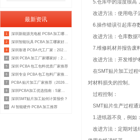
5.仓库中的湿度很高
改进方法：使用电子温
最新资讯
6.操作错误引起库存
深圳新能源充电桩 PCBA 加工哪家好：2026 权威选型指南
1
改进方法：仓库数据可以
深圳智能玩具 PCBA 加工哪家好：2026 权威选型指南
2
7.维修耗材并报告废
深圳靠谱 PCBA 代工厂家：2026 年权威选型指南
3
深圳 PCBA 加工厂家哪家好：2026 权威选型指南
4
改进方法：开发维护材
深圳 PCBA 包工包料优质厂家推荐
5
在SMT贴片加工过程
深圳专业 PCBA 包工包料厂家推荐：2026 年权威选型指南
6
对材料损失的控制。
PCBA 贴片加工厂家推荐（2026 权威指南）
7
深圳PCBA加工优选指南：5家具备IATF 16949资质的源头工厂深度盘点
8
过程控制：
深圳SMT贴片加工如何计算报价？
9
SMT贴片生产过程通
AI 智能硬件 PCBA 加工推荐
10
1.进纸器不良，例如
改进方法：定期对送纸