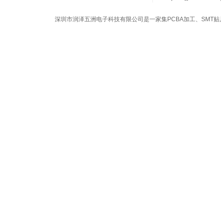
深圳市润泽五洲电子科技有限公司是一家集
PCBA加工
、
SMT贴