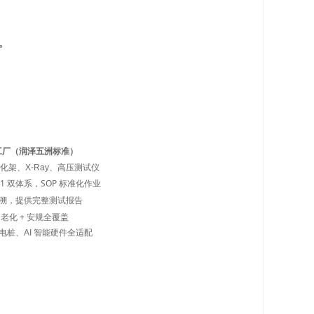
。
代工厂（润泽五洲标准）
、老化架、X-Ray、高压测试仪
O9001 双体系，SOP 标准化作业
溯，提供完整测试报告
+ 老化 + 安规全覆盖
桩、AI 智能硬件全适配