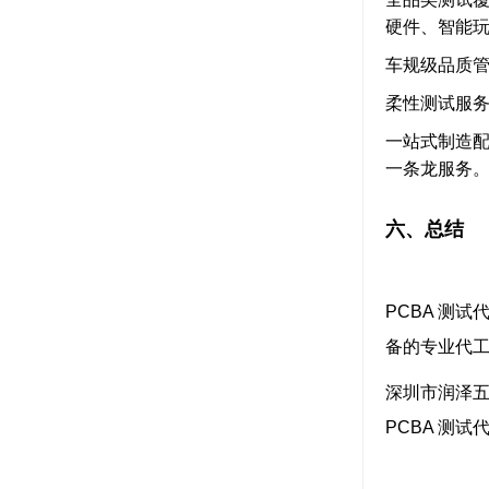
硬件、智能
车规级品质
柔性测试服
一站式制造
一条龙服务
六、总结
PCBA 测
备的专业代
深圳市润泽
PCBA 测