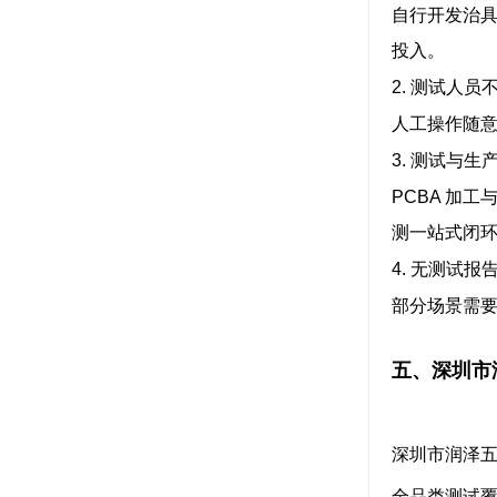
自行开发治
投入。
2. 测试人
人工操作随
3. 测试与
PCBA 加
测一站式闭
4. 无测试
部分场景需
五、深圳市
深圳市润泽
全品类测试