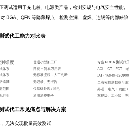
耐压测试
适用于充电桩、电源类产品，检测安规与电气安全性能。
针对 BGA、QFN 等隐藏焊点，检测空洞、虚焊、连锡等内部缺陷
 测试代工能力对比表
检测维度
普通小型加工厂
专业 PCBA 测试
试体系
目视 + 简易万用表
AOI、ICT、FCT
试体系
无标准流程，人工判断
IATF 16949+IS
据追溯
无记录、无报告
全流程检测数据可追
盖范围
仅基础外观 / 通电
外观 + 电气 + 功能 
配行业
通用消费电子
车规级、工业级、充电
A 测试代工常见痛点与解决方案
治具，无法实现批量高效测试