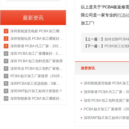
以上是关于“PCBA板返
限公司是一家专业的
PCB
最新资讯
加工厂!
深圳新能源充电桩 PCBA 加工哪家好：2026 权威选型指南
1
深圳智能玩具 PCBA 加工哪家好：2026 权威选型指南
2
【上一篇：】
如何去除PCB
深圳靠谱 PCBA 代工厂家：2026 年权威选型指南
【下一篇：】
PCBA加工出
3
深圳 PCBA 加工厂家哪家好：2026 权威选型指南
4
深圳 PCBA 包工包料优质厂家推荐
5
推荐资讯
深圳专业 PCBA 包工包料厂家推荐：2026 年权威选型指南
6
PCBA 贴片加工厂家推荐（2026 权威指南）
7
深圳新能源充电桩 PCBA 加
深圳PCBA加工优选指南：5家具备IATF 16949资质的源头工厂深度盘点
8
深圳SMT贴片加工如何计算报价？
9
深圳靠谱 PCBA 代工厂家：2
深圳智能家居 PCBA 加工哪家好：2026 年权威选型指南
10
深圳 PCBA 包工包料优质厂
PCBA 贴片加工厂家推荐（20
深圳SMT贴片加工如何计算