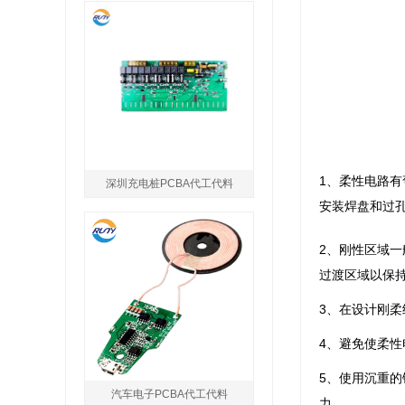
1、柔性电路
深圳充电桩PCBA代工代料
安装焊盘和过
2、刚性区域一
过渡区域以保
3、在设计刚
4、避免使柔
5、使用沉重
汽车电子PCBA代工代料
力。