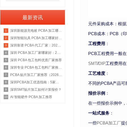
最新资讯
元件采购成本：根据
深圳新能源充电桩 PCBA 加工哪家好：2026 权威选型指南
1
PCB成本：PCB
深圳智能玩具 PCBA 加工哪家好：2026 权威选型指南
2
工程费用
：
深圳靠谱 PCBA 代工厂家：2026 年权威选型指南
3
深圳 PCBA 加工厂家哪家好：2026 权威选型指南
PCB工程费用一般在5
4
深圳 PCBA 包工包料优质厂家推荐
5
SMT
/
DIP
工程费用在
深圳专业 PCBA 包工包料厂家推荐：2026 年权威选型指南
6
工艺难度
：
PCBA 贴片加工厂家推荐（2026 权威指南）
7
深圳PCBA加工优选指南：5家具备IATF 16949资质的源头工厂深度盘点
8
不同的PCBA产品
深圳SMT贴片加工如何计算报价？
9
报价示例
：
AI 智能硬件 PCBA 加工推荐
10
在一些报价示例中，
一站式服务
：
一些
PCBA加工厂
提