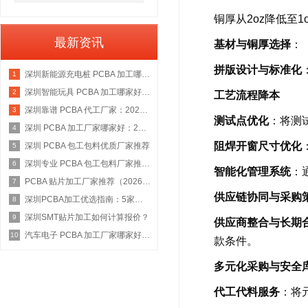
铜厚从2oz降低至
最新资讯
基材与铜厚选择
：
拼版设计与标准化
深圳新能源充电桩 PCBA 加工哪家好：2026 权威选型指南
1
深圳智能玩具 PCBA 加工哪家好：2026 权威选型指南
2
工艺流程降本
深圳靠谱 PCBA 代工厂家：2026 年权威选型指南
3
测试点优化
：将测
深圳 PCBA 加工厂家哪家好：2026 权威选型指南
4
阻焊开窗尺寸优化
深圳 PCBA 包工包料优质厂家推荐
5
深圳专业 PCBA 包工包料厂家推荐：2026 年权威选型指南
6
智能化管理系统
：
PCBA 贴片加工厂家推荐（2026 权威指南）
7
供应链协同与采购
深圳PCBA加工优选指南：5家具备IATF 16949资质的源头工厂深度盘点
8
深圳SMT贴片加工如何计算报价？
9
供应商整合与长期
汽车电子 PCBA 加工厂家哪家好：2026 车规级权威选型指南
10
款条件。
多元化采购与安全
代工代料服务
：将