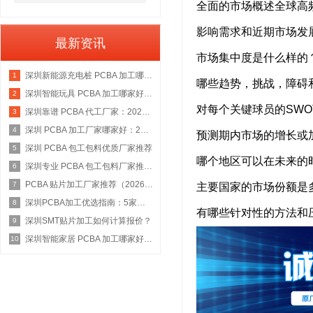
全面的市场概述全球高
影响需求和近期市场发
最新资讯
市场集中度是什么样的
深圳新能源充电桩 PCBA 加工哪家好：2026 权威选型指南
1
哪些趋势，挑战，障碍
深圳智能玩具 PCBA 加工哪家好：2026 权威选型指南
2
对每个关键球员的SW
深圳靠谱 PCBA 代工厂家：2026 年权威选型指南
3
深圳 PCBA 加工厂家哪家好：2026 权威选型指南
4
预测期内市场的增长或
深圳 PCBA 包工包料优质厂家推荐
5
哪个地区可以在未来的
深圳专业 PCBA 包工包料厂家推荐：2026 年权威选型指南
6
PCBA 贴片加工厂家推荐（2026 权威指南）
7
主要国家的市场份额是
深圳PCBA加工优选指南：5家具备IATF 16949资质的源头工厂深度盘点
8
有哪些针对性的方法和
深圳SMT贴片加工如何计算报价？
9
深圳智能家居 PCBA 加工哪家好：2026 年权威选型指南
10