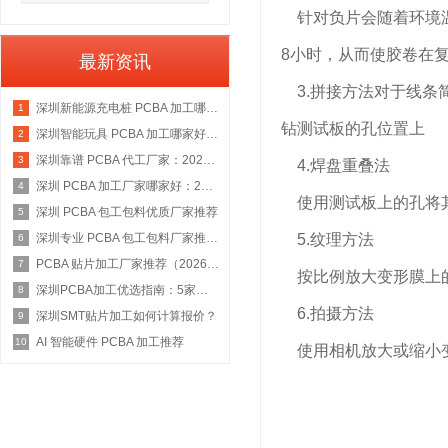
针对负片会随着环境温
8小时，从而使胶卷在
最新资讯
3.拼接方法对于线条
深圳新能源充电桩 PCBA 加工哪家好：2026 权威选型指南
1
钻测试板的孔位置上
深圳智能玩具 PCBA 加工哪家好：2026 权威选型指南
2
深圳靠谱 PCBA 代工厂家：2026 年权威选型指南
3
4.焊盘重叠法
深圳 PCBA 加工厂家哪家好：2026 权威选型指南
4
使用测试板上的孔将其
深圳 PCBA 包工包料优质厂家推荐
5
深圳专业 PCBA 包工包料厂家推荐：2026 年权威选型指南
5.纹理方法
6
PCBA 贴片加工厂家推荐（2026 权威指南）
7
按比例放大变形膜上
深圳PCBA加工优选指南：5家具备IATF 16949资质的源头工厂深度盘点
8
6.拍摄方法
深圳SMT贴片加工如何计算报价？
9
AI 智能硬件 PCBA 加工推荐
10
使用相机放大或缩小