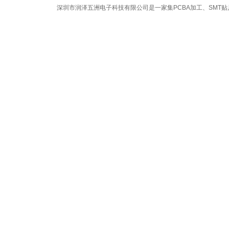
深圳市润泽五洲电子科技有限公司是一家集
PCBA加工
、
SMT贴