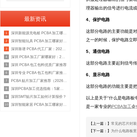
理器输出的信号进行电流
最新资讯
4、保护电路
这部分电路的主要功能是
深圳新能源充电桩 PCBA 加工哪家好：2026 权威选型指南
1
之一的时候，保护电路立
深圳智能玩具 PCBA 加工哪家好：2026 权威选型指南
2
深圳靠谱 PCBA 代工厂家：2026 年权威选型指南
3
5、通信电路
深圳 PCBA 加工厂家哪家好：2026 权威选型指南
4
这部分电路主要起到信号传
深圳 PCBA 包工包料优质厂家推荐
5
深圳专业 PCBA 包工包料厂家推荐：2026 年权威选型指南
6
6、显示电路
PCBA 贴片加工厂家推荐（2026 权威指南）
7
这部分电路的功能主要是把
深圳PCBA加工优选指南：5家具备IATF 16949资质的源头工厂深度盘点
8
深圳SMT贴片加工如何计算报价？
9
以上是关于“什么是电路板
深圳智能家居 PCBA 加工哪家好：2026 年权威选型指南
10
是一家专业的
PCBA加工
企
【上一篇：】
常见的芯片封装
【下一篇：】
为什么电路板里